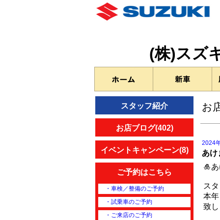
(株)ス
お
スタッフ紹介
お店ブログ(402)
2024
イベントキャンペーン(8)
あけ
🎍
ご予約はこちら
スタ
・車検／整備のご予約
本年
・試乗車のご予約
致しま
・ご来店のご予約