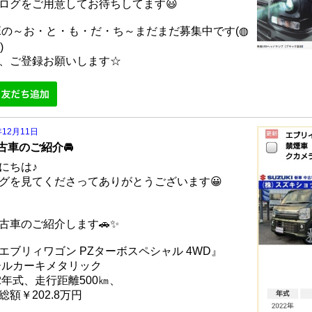
ログをご用意してお待ちしてます😃
NEの～お・と・も・だ・ち～まだまだ募集中です(◍
)
、ご登録お願いします☆
年12月11日
中古車のご紹介🚘
にちは♪
グを見てくださってありがとうございます😀
中古車のご紹介します🚗✨
エブリィワゴン PZターボスペシャル 4WD』
ールカーキメタリック
22年式、走行距離500㎞、
総額￥202.8万円