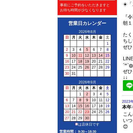
☀️
事前にご予約をいただきますと
お待ち時間が少なくなります
『令
朝１
営業日カレンダー
たく
ちし
ぜひ
LI
´꒳`◍
ぜひ
↓↓
2023
本年
こん
いつ
😊
営業時間：
9:30～18:30