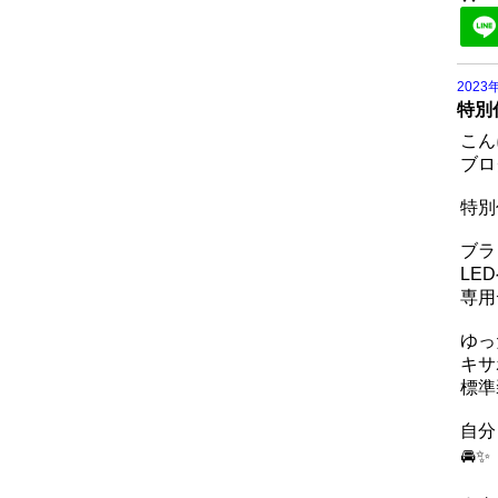
2023
特別
こん
ブロ
特別
ブラ
LE
専用
ゆっ
キサ
標準
自分
🚘✨