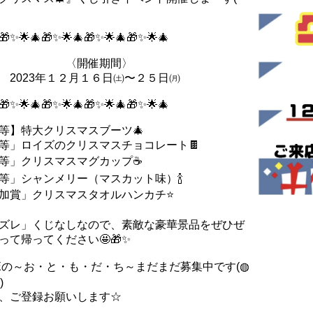
🎁✨🌟🎄🎁✨🌟🎄🎁✨🌟🎄🎁✨🌟🎄
〈開催期間〉
023年１２月１６日㈯〜２５日㈪
🎁✨🌟🎄🎁✨🌟🎄🎁✨🌟🎄🎁✨🌟🎄
等】特大クリスマスブーツ🎄
等」ロイズのクリスマスチョコレート🍫
等」クリスマスマグカップ☕️
等」シャンメリー（マスカット味）🍾
加賞」クリスマスタオルハンカチ⭐️
ズレ」くじなしなので、素敵な豪華景品をぜひぜ
って帰ってください🤩🎁✨
NEの～お・と・も・だ・ち～まだまだ募集中です(◍
)
、ご登録お願いします☆