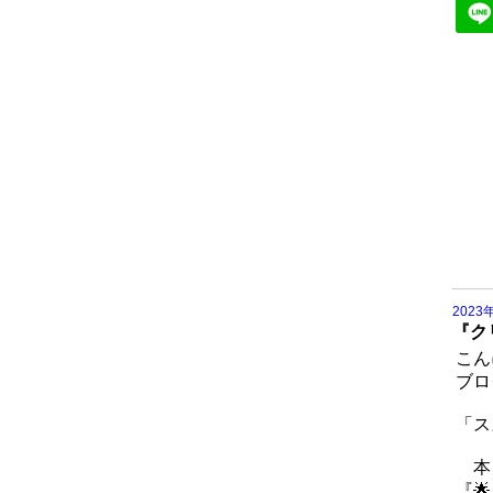
2023
『ク
こん
ブロ
「ス
本日
『