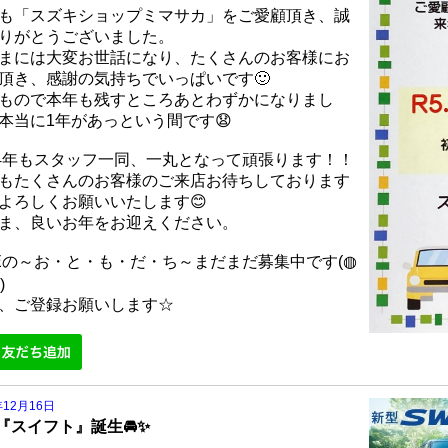
も「スズキショップミマサカ」をご愛顧頂き、誠
りがとうございました。
まには大変お世話になり、たくさんのお客様にお
頂き、感謝の気持ちでいっぱいです🙂
もので本年も残すところあとわずかになりまし
本当に1年があっという間です😧
24年もスタッフ一同、一丸となって頑張ります！！
もたくさんのお客様のご来店お待ちしております
よろしくお願いいたします😊
ま、良いお年をお迎えください。
NEの～お・と・も・だ・ち～まだまだ募集中です(◍
)
、ご登録お願いします☆
年12月16日
『スイフト』誕生🚘✨