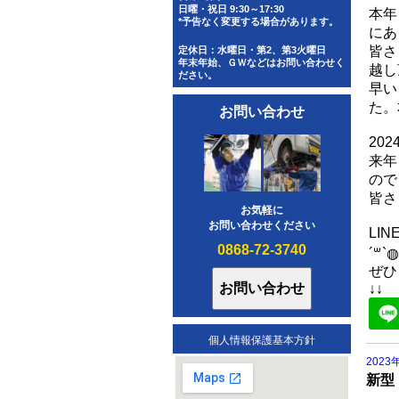
日曜・祝日 9:30～17:30
本年
*予告なく変更する場合があります。
にあ
皆さ
定休日：水曜日・第2、第3火曜日
年末年始、ＧＷなどはお問い合わせく
越し
ださい。
早い
た。
お問い合わせ
20
来年
ので
皆さ
お気軽に
お問い合わせください
LI
0868-72-3740
´꒳`◍
ぜひ
↓↓
個人情報保護基本方針
2023
新型