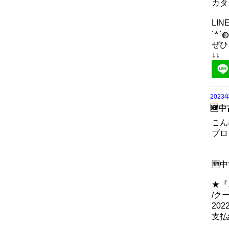
カタ
LI
´꒳`◍
ぜひ
↓↓
2023
🆕
こん
ブロ
🆕
★『
/ク
20
支払