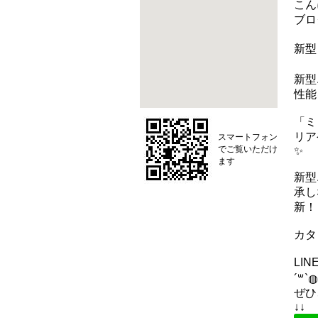
こん
ブロ
新型
新型
性能
「ミ
リア
スマートフォン
でご覧いただけ
✨
ます
新型
承し
新！
カタ
LI
´꒳`◍
ぜひ
↓↓