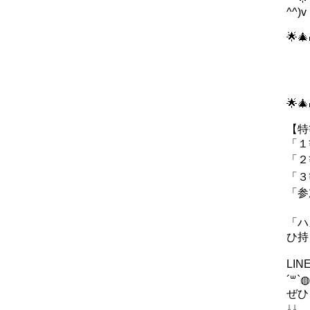
^^)v
🌟
2
🌟
【特
「１
「２
「３
「参
「ハ
ひ持
LI
´꒳`◍
ぜひ
↓↓