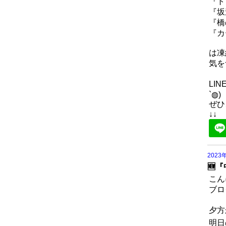
『ト
『坂
『橋
『カ
は凍
気を
LI
`◍)
ぜひ
↓↓
2023
🆕
こん
ブロ
夕方
明日