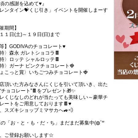
頃の感謝を込めて♥️』
レンタイン💝くじ引き」イベントを開催しまーす
催期間】
１１日(土)～１９日(日)まで
等】GODIVAのチョコレート♥️
特〉森永 ガレトショコラ🍫
特〉ロッテ シャルロッテ🍫
特〉ガーナ ピンクチョコレート🍓
ょこっと賞〉いちごつみチョコレート🍓
店頂いた方みなさんにくじを引いて頂いき、出た
“チョコレート”🍫をプレゼント🎁✨
レくじなしのどれが当たっても美味しい～豪華チ
レートをご用意しております🍫♥️
、スズキショップミマサカへ🚙💨
NEの「お・と・も・だ・ち」まだまだ募集中(◍´꒳
、ご登録お願いします☆