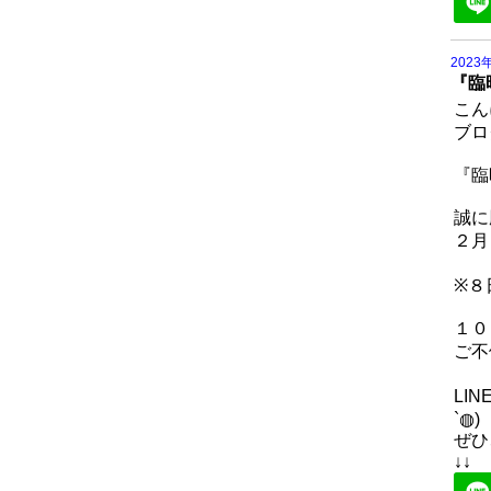
2023
『臨
こん
ブロ
『臨
誠に
２月
※８
１０
ご不
LI
`◍)
ぜひ
↓↓