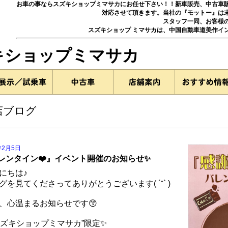
お車の事ならスズキショップミマサカにお任せ下さい！！新車販売、中古車
対応させて頂きます。当社の『モットー』は
スタッフ一同、お客様
スズキショップ ミマサカは、中国自動車道美作イ
ズキショップミマサカ
店ブログ
年2月5日
レンタイン❤️』イベント開催のお知らせ✨
にちは♪
グを見てくださってありがとうございます( ´˘` )
、心温まるお知らせです😙
スズキショップミマサカ”限定✨