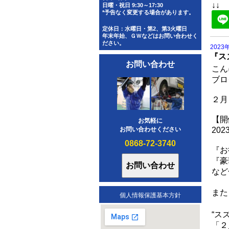
↓↓
日曜・祝日 9:30～17:30
*予告なく変更する場合があります。
定休日：水曜日・第2、第3火曜日
年末年始、ＧＷなどはお問い合わせく
ださい。
2023
『ス
お問い合わせ
こん
ブロ
２月
【開
お気軽に
お問い合わせください
20
0868-72-3740
『お
『豪
など
また
個人情報保護基本方針
“ス
「２