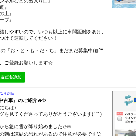
ンネルなどの出入り口』
道』
の上』
ーブ』
結しやすいので、いつも以上に車間距離をあけ、
つけて運転してください！
NEの「お・と・も・だ・ち」まだまだ募集中(◍´꒳
、ご登録お願いします☆
年1月24日
『中古車』のご紹介🚙✨
にちは♪
グを見てくださってありがとうございます( ´˘` )
から急に雪が降り始めました⛄❄️
の朝は凍結の恐れがあるので注意が必要です💦