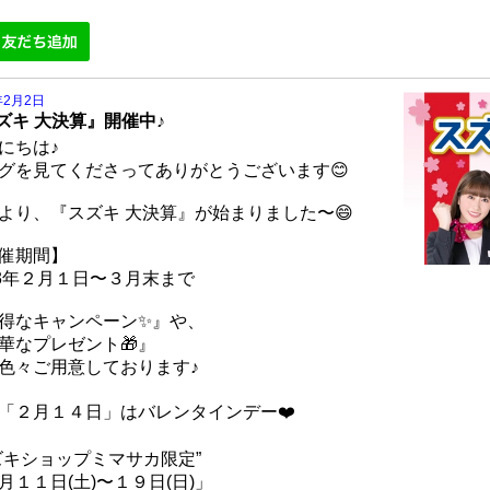
年2月2日
ズキ 大決算』開催中♪
にちは♪
グを見てくださってありがとうございます😊
より、『スズキ 大決算』が始まりました〜😄
催期間】
23年２月１日〜３月末まで
得なキャンペーン✨』や、
華なプレゼント🎁』
色々ご用意しております♪
「２月１４日」はバレンタインデー❤️
ズキショップミマサカ限定”
月１１日(土)〜１９日(日)」