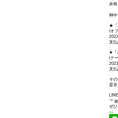
余裕
🆕
★『
/オ
20
支払
★『
/ク
20
支払
その
是非
LI
´꒳`◍
ぜひ
↓↓