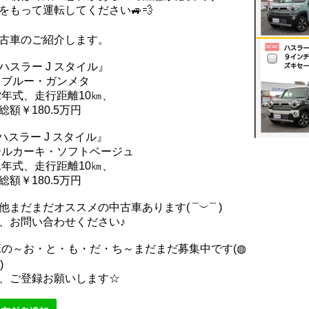
をもって運転してください🚙💨
中古車のご紹介します。
ハスラー J スタイル』
フブルー・ガンメタ
22年式、走行距離10㎞、
総額￥180.5万円
ハスラー J スタイル』
ールカーキ・ソフトベージュ
21年式、走行距離10㎞、
総額￥180.5万円
他まだまだオススメの中古車あります( ¯︶¯ )
、お問い合わせください♪
NEの～お・と・も・だ・ち～まだまだ募集中です(◍
)
、ご登録お願いします☆