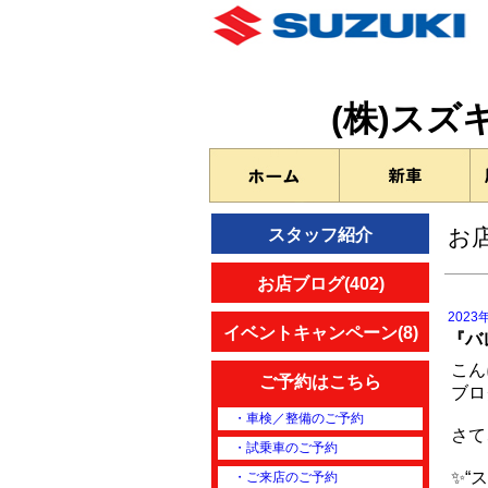
(株)ス
お
スタッフ紹介
お店ブログ(402)
2023
イベントキャンペーン(8)
『バ
こん
ご予約はこちら
ブロ
・車検／整備のご予約
さて
・試乗車のご予約
✨“
・ご来店のご予約