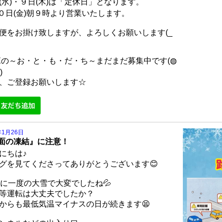
(水)・９日(木)は「定休日」となります。
０日(金)朝９時より営業いたします。
便をお掛け致しますが、よろしくお願いします(_
NEの～お・と・も・だ・ち～まだまだ募集中です(◍
)
、ご登録お願いします☆
年1月26日
面の凍結』に注意！
にちは♪
グを見てくださってありがとうございます😊
年に一度の大雪で大変でしたね💦
等運転は大丈夫でしたか？
からも最低気温マイナスの日が続きます😫