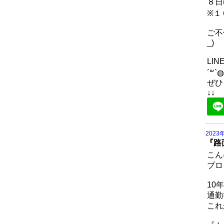
８日
※１
ご不
_)
LI
´꒳`◍
ぜひ
↓↓
2023
『路
こん
ブロ
10
通勤
これ