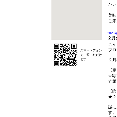
バレ
美味
ご来
2023
２月
こん
ブロ
スマートフォン
でご覧いただけ
ます
２月
【定
☆毎
☆第
【臨
★２
誠に
す。