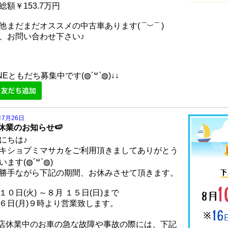
総額￥153.7万円
他まだまだオススメの中古車あります( ¯︶¯ )
、お問い合わせ下さい♪
INEともだち募集中です(◍´꒳`◍)↓↓
年7月26日
休業のお知らせ🍉
にちは♪
キショプミマサカをご利用頂きましてありがとう
います(◍´꒳`◍)
勝手ながら下記の期間、お休みさせて頂きます。
１０日(火) ～８月 １５日(日)まで
６日(月)９時より営業致します。
店休業中のお車の急な故障や事故の際には、下記