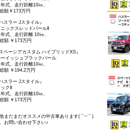
21年式、走行距離10㎞、
総額￥173万円
ハスラー Jスタイル』
ェニックスレッドパールⅡ
21年式、走行距離 10㎞、
総額 ￥173万円
スペーシアカスタム ハイブリッドXS』
ルーイッシュブラックパール
21年式、走行距離10㎞、
総額 ￥194.2万円
ハスラー Jスタイル』
ラックⅡ
21年式、走行距離10㎞、
総額 ￥173万円
他まだまだオススメの中古車あります( ¯︶¯ )
、お問い合わせ下さい♪