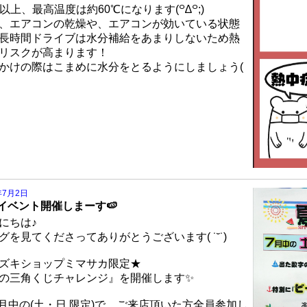
℃以上、最高温度は約60℃になります(꒪∆꒪;)
、エアコンの乾燥や、エアコンが効いている状態
長時間ドライブは水分補給をあまりしないため熱
リスクが高まります！
かけの際はこまめに水分をとるようにしましょう(
年7月2日
イベント開催しまーす🍉
にちは♪
グを見てくださってありがとうございます( ˙˘˙)
ズキショップミマサカ限定★
の三角くじチャレンジ』を開催します✨
月中の(土・日 限定)で、ご来店頂いた方全員参加し