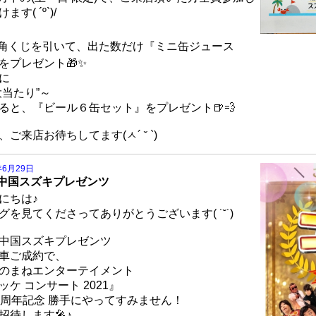
ます( ´º`)/
角くじを引いて、出た数だけ『ミニ缶ジュース
』をプレゼント🎁✨
に
大当たり”～
ると、『ビール６缶セット』をプレゼント🍺💨
、ご来店お待ちしてます(ㅅ´ ˘ `)
年6月29日
東中国スズキプレゼンツ
にちは♪
グを見てくださってありがとうございます( ˙˘˙)
東中国スズキプレゼンツ
車ご成約で、
のまねエンターテイメント
ッケ コンサート 2021』
0周年記念 勝手にやってすみません！
招待します🎤♪