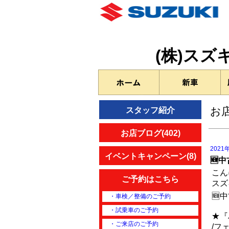
(株)ス
お
スタッフ紹介
お店ブログ(402)
2021
イベントキャンペーン(8)
🆕
こん
ご予約はこちら
スズ
🆕
・車検／整備のご予約
・試乗車のご予約
★『
・ご来店のご予約
/フ