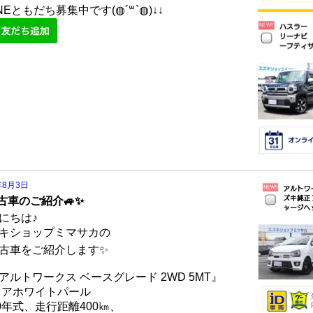
INEともだち募集中です(◍´꒳`◍)↓↓
年8月3日
中古車のご紹介🚙✨
にちは♪
キショップミマサカの
中古車をご紹介します✨
アルトワークス ベースグレード 2WD 5MT』
ュアホワイトパール
20年式、走行距離400㎞、