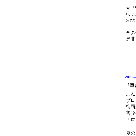
★『
/シ
20
その
是非
2021
『車内
こん
ブロ
梅雨
普段
『車
夏の