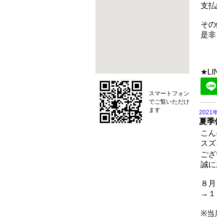
支払
その
是非
★L
スマートフォン
でご覧いただけ
ます
2021
夏季
こん
スズ
ござ
誠に
８月
→１
※当