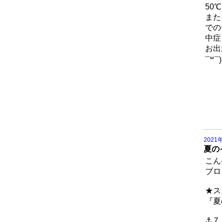
50
また
での
中症
お出
¯꒳¯)
2021
夏の
こん
ブロ
★ス
『夏
⚓７