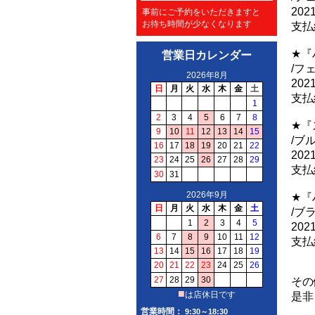
20
事前にご予約をいただきますと
お待ち時間が少なくなります
支払
★『
営業日カレンダー
/フ
20
支払
★『
/ブ
20
支払
★『
/ブ
20
支払
その
是非
営業時間：
9:30～18:30