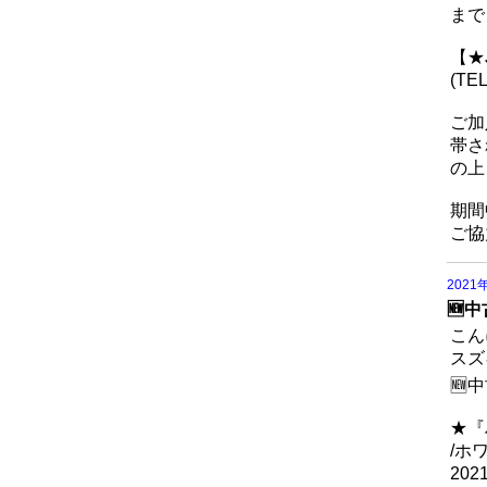
まで
【★
(TE
ご加
帯さ
の上
期間
ご協
2021
🆕
こん
スズ
🆕
★『
/ホ
20