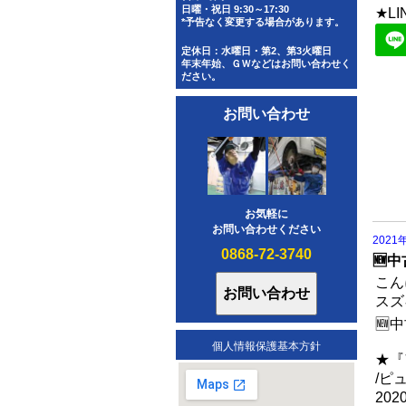
日曜・祝日 9:30～17:30
★L
*予告なく変更する場合があります。
定休日：水曜日・第2、第3火曜日
年末年始、ＧＷなどはお問い合わせく
ださい。
お問い合わせ
お気軽に
お問い合わせください
2021
0868-72-3740
🆕
こん
スズ
🆕
個人情報保護基本方針
★『
/ピ
20