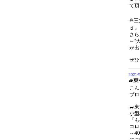
て頂け
⛵三
🧃
さら
～“
が出
ぜひ
2021
🚙
こん
ブロ
🚙
小型
『も
コロ
～4
にご