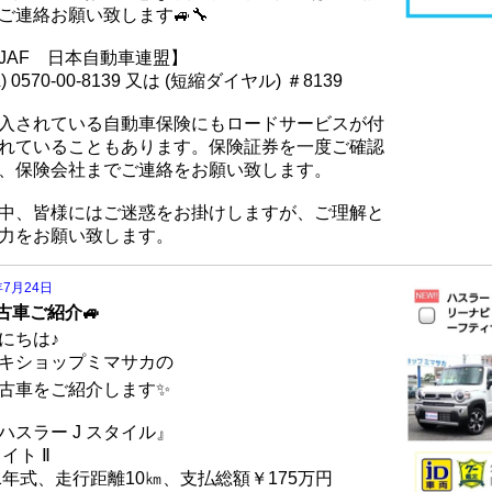
ご連絡お願い致します🚙🔧
JAF 日本自動車連盟】
L) 0570-00-8139 又は (短縮ダイヤル) ＃8139
入されている自動車保険にもロードサービスが付
れていることもあります。保険証券を一度ご確認
、保険会社までご連絡をお願い致します。
中、皆様にはご迷惑をお掛けしますが、ご理解と
力をお願い致します。
年7月24日
中古車ご紹介🚙
にちは♪
キショップミマサカの
中古車をご紹介します✨
ハスラー J スタイル』
ワイト Ⅱ
21年式、走行距離10㎞、支払総額￥175万円