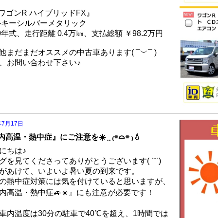
ワゴンR ハイブリッドFX』
ルキーシルバーメタリック
20年式、走行距離 0.4万㎞、支払総額 ￥98.2万円
他まだまだオススメの中古車あります( ¯︶¯ )
、お問い合わせ下さい♪
年7月17日
高温・熱中症』にご注意を☀️ ̨ ̨ ₍⌯⌓⌯ ₎💧
にちは♪
グを見てくださってありがとうございます( ˙˘˙)
があけて、いよいよ暑い夏の到来です。
の熱中症対策には気を付けていると思いますが、
内高温・熱中症🚙☀️』にも注意が必要です！
車内温度は30分の駐車で40℃を超え、1時間では