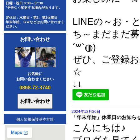
日曜・祝日 9:30～17:30
*予告なく変更する場合があります。
定休日：水曜日・第2、第3火曜日
LINEの～お・
年末年始、ＧＷなどはお問い合わせく
ださい。
ち～まだまだ募
お問い合わせ
´꒳`◍)
ぜひ、ご登録お
☆
お気軽に
お問い合わせください
↓↓
0868-72-3740
2024年12月20日
「年末年始」休業日のお知ら
個人情報保護基本方針
こんにちは♪