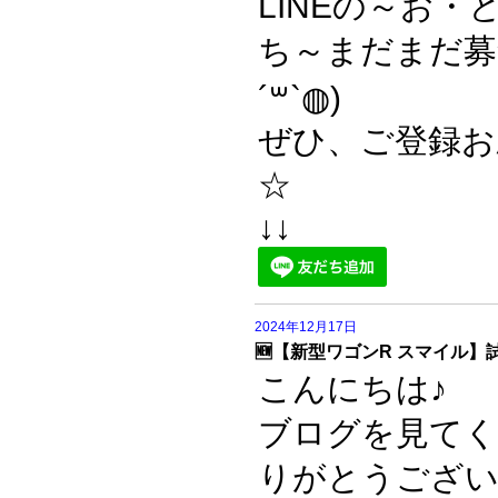
LINEの～お・
ち～まだまだ募
´꒳`◍)
ぜひ、ご登録お
☆
↓↓
2024年12月17日
🆕【新型ワゴンR スマイル】
こんにちは♪
ブログを見て
りがとうござい