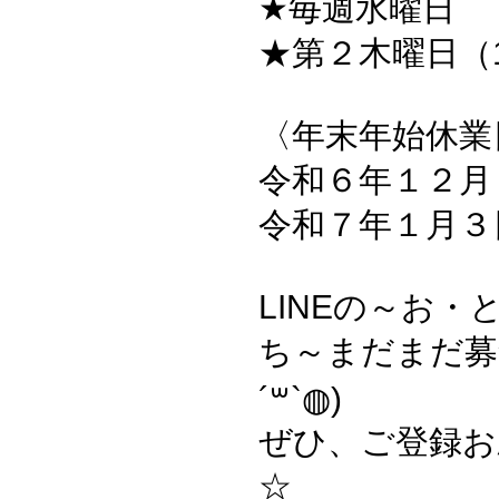
★毎週水曜日
★第２木曜日（1
〈年末年始休業
令和６年１２月
令和７年１月３日
LINEの～お・
ち～まだまだ募
´꒳`◍)
ぜひ、ご登録お
☆