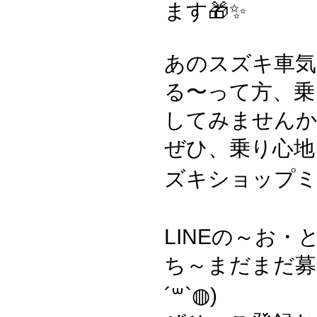
ます🎁✨
あのスズキ車気
る〜って方、乗
してみません
ぜひ、乗り心地
ズキショップミ
LINEの～お・
ち～まだまだ募
´꒳`◍)