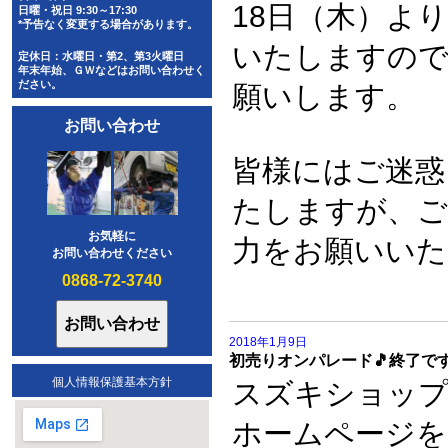
18日（木）よ
日曜・祝日 9:30～17:30
*予告なく変更する場合があります。
いたしますの
定休日：水曜日・第2、第3火曜日
年末年始、ＧＷなどはお問い合わせく
ださい。
願いします。
お問い合わせ
皆様にはご迷惑
たしますが、ご
お気軽に
力をお願いいた
お問い合わせください
0868-72-3740
2018年1月9日
初売りオンパレード🎵終了です
個人情報保護基本方針
スズキショッ
ホームページを