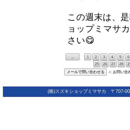
この週末は、是
ョップミマサカ
さい😋
←
1
2
3
4
5
6
25
26
27
28
2
メールで問い合わせる
＜ お問い合
(株)スズキショップミマサカ 〒707-0015